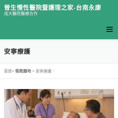
跳至主要內容
晉生慢性醫院暨護理之家-台南永康
成大醫院醫療合作
選單
認識晉生
門診掛號
復健中心
慢性醫院
安寧療護
護理之家
特色醫療
最新消息
衛教園地
首頁>
衛教園地
>
安寧療護
聯絡我們
ENGLISH