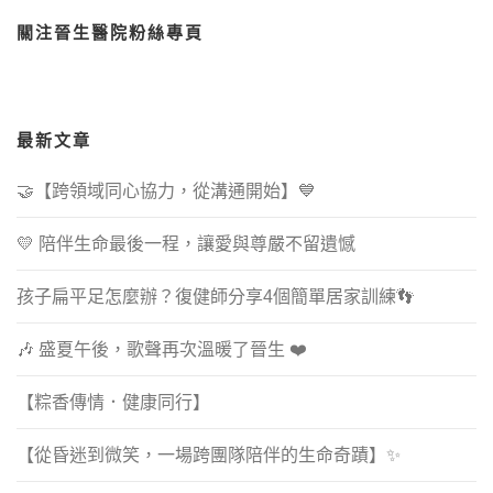
關注晉生醫院粉絲專頁
最新文章
🤝【跨領域同心協力，從溝通開始】💙
💛 陪伴生命最後一程，讓愛與尊嚴不留遺憾
孩子扁平足怎麼辦？復健師分享4個簡單居家訓練👣
🎶 盛夏午後，歌聲再次溫暖了晉生 ❤️
【粽香傳情．健康同行】
【從昏迷到微笑，一場跨團隊陪伴的生命奇蹟】✨