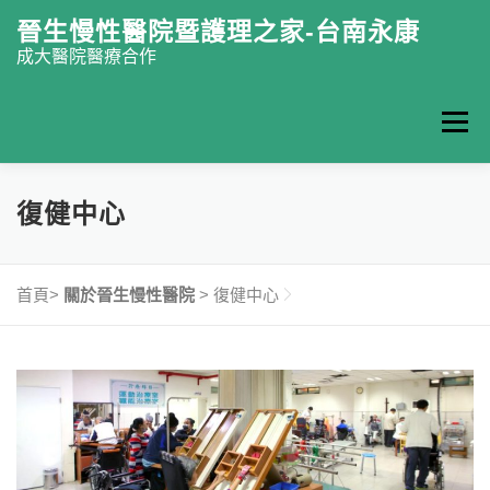
跳至主要內容
晉生慢性醫院暨護理之家-台南永康
成大醫院醫療合作
選單
認識晉生
門診掛號
復健中心
慢性醫院
復健中心
護理之家
特色醫療
最新消息
衛教園地
首頁>
關於晉生慢性醫院
>
復健中心
聯絡我們
ENGLISH