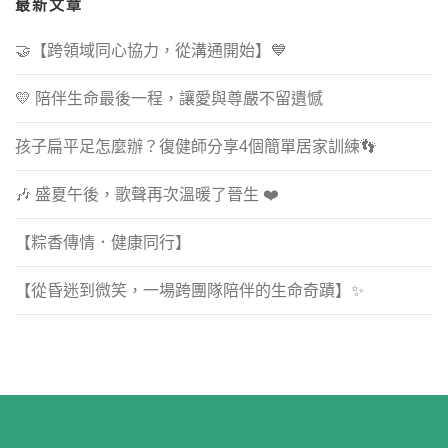
最新文章
🤝【跨領域同心協力，從溝通開始】💙
💛 陪伴生命最後一程，讓愛與尊嚴不留遺憾
孩子扁平足怎麼辦？復健師分享4個簡單居家訓練👣
🎶 盛夏午後，歌聲再次溫暖了晉生 ❤️
【粽香傳情．健康同行】
【從昏迷到微笑，一場跨團隊陪伴的生命奇蹟】✨