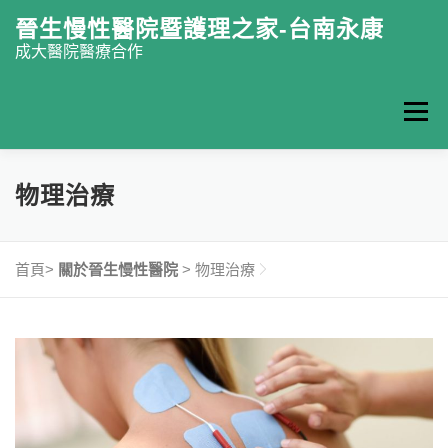
跳至主要內容
晉生慢性醫院暨護理之家-台南永康
成大醫院醫療合作
選單
認識晉生
門診掛號
復健中心
慢性醫院
物理治療
護理之家
特色醫療
最新消息
衛教園地
首頁>
關於晉生慢性醫院
>
物理治療
聯絡我們
ENGLISH