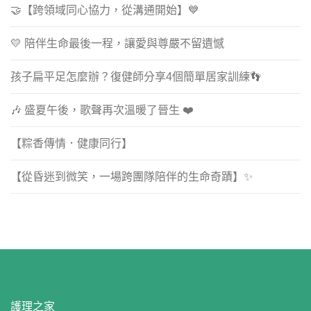
🤝【跨領域同心協力，從溝通開始】💙
💛 陪伴生命最後一程，讓愛與尊嚴不留遺憾
孩子扁平足怎麼辦？復健師分享4個簡單居家訓練👣
🎶 盛夏午後，歌聲再次溫暖了晉生 ❤️
【粽香傳情．健康同行】
【從昏迷到微笑，一場跨團隊陪伴的生命奇蹟】✨
護理之家