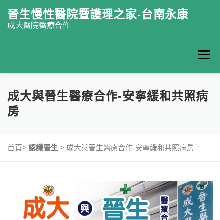
跳至主要內容
晉生慢性醫院暨護理之家-台南永康
成大醫院醫療合作
選單
認識晉生
門診掛號
復健中心
慢性醫院
成大與晉生醫療合作-安寧緩和共照病
房
護理之家
特色醫療
最新消息
衛教園地
首頁>
認識晉生
>
成大與晉生醫療合作-安寧緩和共照病房
聯絡我們
ENGLISH