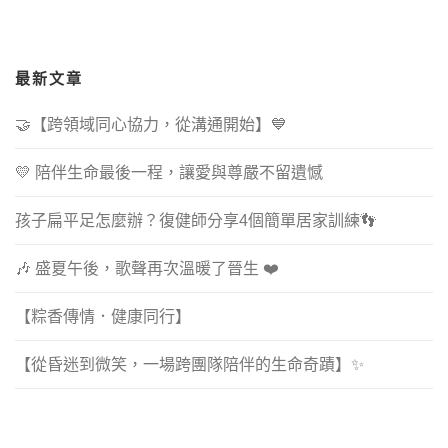
最新文章
🤝【跨領域同心協力，從溝通開始】💙
💛 陪伴生命最後一程，讓愛與尊嚴不留遺憾
孩子扁平足怎麼辦？復健師分享4個簡單居家訓練👣
🎶 盛夏午後，歌聲再次溫暖了晉生 ❤️
【粽香傳情．健康同行】
【從昏迷到微笑，一場跨團隊陪伴的生命奇蹟】✨