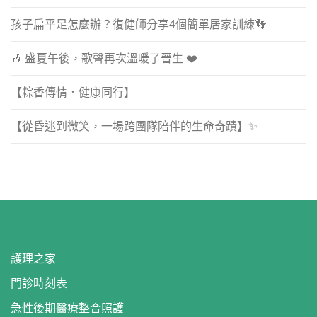
孩子扁平足怎麼辦？復健師分享4個簡單居家訓練👣
🎶 盛夏午後，歌聲再次溫暖了晉生 ❤️
【粽香傳情．健康同行】
【從昏迷到微笑，一場跨團隊陪伴的生命奇蹟】✨
護理之家
門診時刻表
急性後期醫療整合照護