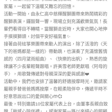
家屬，一起留下溫暖又難忘的回憶。
活動一開始，由永仁高中慈輝醒獅團帶來熱鬧精彩的
醒獅表演，鑼鼓聲一響，現場立刻充滿歡樂氣氛！長
輩們看得目不轉睛，當醒獅走近時，大家也開心地伸
手摸摸獅頭，討個平安好福氣🧧✨
接著由荷絃箏樂團帶來動人的演出，除了活潑的〈天
下的爸媽都是一樣的〉帶動跳，也演奏了充滿懷舊情
感的〈四月望雨組曲〉、〈快樂的出帆〉，熟悉的旋
律讓不少長輩輕聲跟唱。許美雪老師更獻唱〈阿母的
手〉，用歌聲傳遞對母親深深的愛與感謝❤️
活動中，我們也安排了溫馨的舒適按摩時光，邀請家
屬親手替爸爸媽媽按摩，在輕柔陪伴中，傳遞平時不
好意思說出口的愛與關心🤲💞
最後，特別邀請10位家屬代表上台，由董事長親自致
贈「揪感心陪伴禮」，感謝家屬一路以來細心的照顧