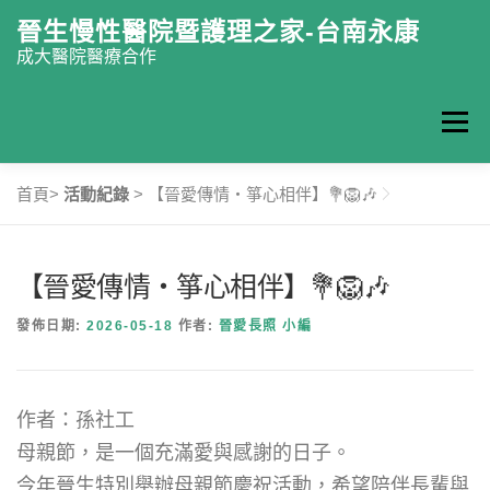
跳至主要內容
晉生慢性醫院暨護理之家-台南永康
成大醫院醫療合作
選單
首頁>
活動紀錄
>
【晉愛傳情・箏心相伴】💐🦁🎶
認識晉生
門診掛號
復健中心
慢性醫院
【晉愛傳情・箏心相伴】💐🦁🎶
護理之家
特色醫療
最新消息
衛教園地
發佈日期:
2026-05-18
作者:
晉愛長照 小編
聯絡我們
ENGLISH
作者：孫社工
母親節，是一個充滿愛與感謝的日子。
今年晉生特別舉辦母親節慶祝活動，希望陪伴長輩與